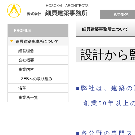
HOSOKAI ARCHITECTS
細貝建築事務所
株式会社
WORKS
細貝建築事務所について
PROFILE
細貝建築事務所について
設計から
経営理念
会社概要
事業内容
ZEBへの取り組み
■弊社は、建築
沿革
事業所一覧
創業50年以上
■各分野の専門